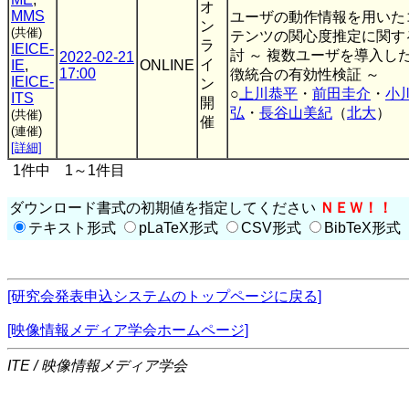
オ
MMS
ユーザの動作情報を用いた
ン
(共催)
テンツの関心度推定に関す
ラ
IEICE-
討 ～ 複数ユーザを導入し
2022-02-21
イ
IE
,
ONLINE
17:00
徴統合の有効性検証 ～
IEICE-
ン
○
上川恭平
・
前田圭介
・
小
ITS
開
弘
・
長谷山美紀
（
北大
）
(共催)
催
(連催)
[詳細]
1件中 1～1件目
ダウンロード書式の初期値を指定してください
ＮＥＷ！！
テキスト形式
pLaTeX形式
CSV形式
BibTeX形式
[研究会発表申込システムのトップページに戻る]
[映像情報メディア学会ホームページ]
ITE / 映像情報メディア学会