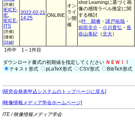
shot Learningに基づく画
(共催)
オン
像の感情ラベル推定に関
IEICE-
ライ
2022-02-21
する検討
IE
,
ONLINE
14:25
ン開
IEICE-
○
叶 穎睿
・
諸戸祐哉
・
催
ITS
前田圭介
・
小川貴弘
・
長
(共催)
谷山美紀
（
北大
）
(連催)
[詳細]
1件中 1～1件目
ダウンロード書式の初期値を指定してください
ＮＥＷ！！
テキスト形式
pLaTeX形式
CSV形式
BibTeX形式
[研究会発表申込システムのトップページに戻る]
[映像情報メディア学会ホームページ]
ITE / 映像情報メディア学会