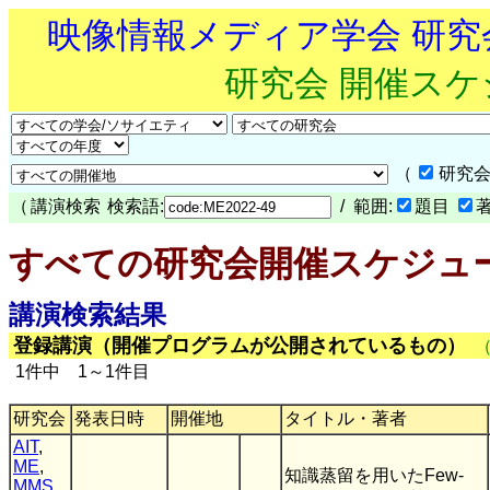
映像情報メディア学会 研
研究会 開催ス
（
研究会
（
講演検索
検索語:
/ 範囲:
題目
すべての研究会開催スケジュ
講演検索結果
登録講演（開催プログラムが公開されているもの）
1件中 1～1件目
研究会
発表日時
開催地
タイトル・著者
AIT
,
ME
,
知識蒸留を用いたFew-
MMS