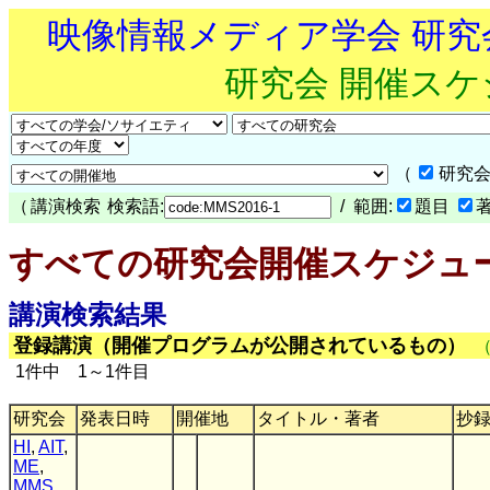
映像情報メディア学会 研
研究会 開催ス
（
研究会
（
講演検索
検索語:
/ 範囲:
題目
すべての研究会開催スケジュ
講演検索結果
登録講演（開催プログラムが公開されているもの）
1件中 1～1件目
研究会
発表日時
開催地
タイトル・著者
抄
HI
,
AIT
,
ME
,
MMS
,