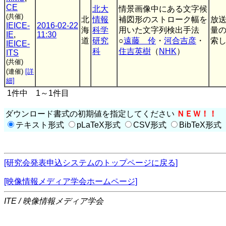
CE
北大
情景画像中にある文字候
(共催)
北
情報
補図形のストローク幅を
放
IEICE-
2016-02-22
海
科学
用いた文字列検出手法
量
IE
,
11:30
道
研究
○
遠藤 伶
・
河合吉彦
・
索し
IEICE-
科
住吉英樹
（
NHK
）
ITS
(共催)
(連催)
[詳
細]
1件中 1～1件目
ダウンロード書式の初期値を指定してください
ＮＥＷ！！
テキスト形式
pLaTeX形式
CSV形式
BibTeX形式
[研究会発表申込システムのトップページに戻る]
[映像情報メディア学会ホームページ]
ITE / 映像情報メディア学会