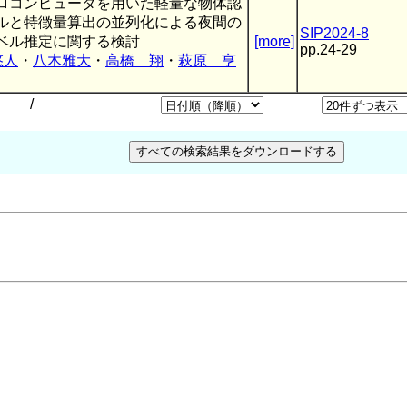
ロコンピュータを用いた軽量な物体認
ルと特徴量算出の並列化による夜間の
SIP2024-8
ベル推定に関する検討
[more]
pp.24-29
悠人
・
八木雅大
・
高橋 翔
・
萩原 亨
）
/