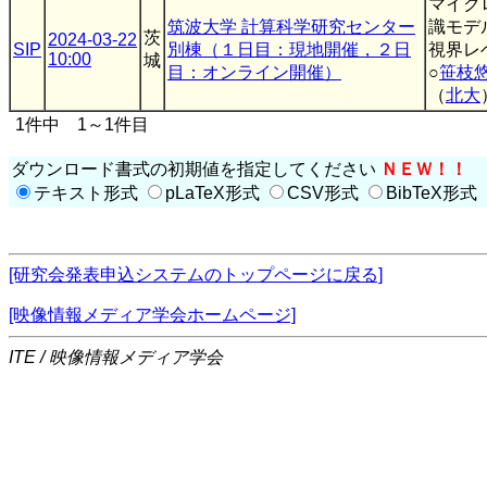
マイク
筑波大学 計算科学研究センター
識モデ
茨
2024-03-22
SIP
別棟（１日目：現地開催，２日
視界レ
10:00
城
目：オンライン開催）
○
笹枝
（
北大
1件中 1～1件目
ダウンロード書式の初期値を指定してください
ＮＥＷ！！
テキスト形式
pLaTeX形式
CSV形式
BibTeX形式
[研究会発表申込システムのトップページに戻る]
[映像情報メディア学会ホームページ]
ITE / 映像情報メディア学会