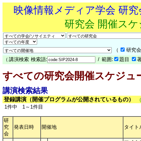
映像情報メディア学会 研
研究会 開催ス
（
研究会
（
講演検索
検索語:
/ 範囲:
題目
すべての研究会開催スケジュ
講演検索結果
登録講演（開催プログラムが公開されているもの）
1件中 1～1件目
研
究
発表日時
開催地
タイト
会