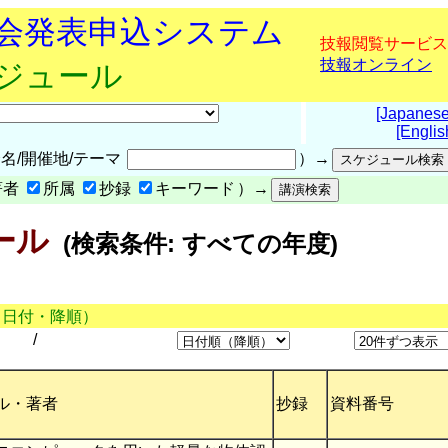
究会発表申込システム
技報閲覧サービス
技報オンライン
ケジュール
[Japanese
[Englis
名/開催地/テーマ
）→
著者
所属
抄録
キーワード
）→
ール
(検索条件: すべての年度)
（日付・降順）
/
ル・著者
抄録
資料番号