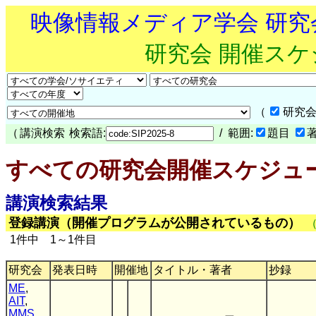
映像情報メディア学会 研
研究会 開催ス
（
研究会
（
講演検索
検索語:
/ 範囲:
題目
すべての研究会開催スケジュ
講演検索結果
登録講演（開催プログラムが公開されているもの）
1件中 1～1件目
研究会
発表日時
開催地
タイトル・著者
抄録
ME
,
AIT
,
MMS
,