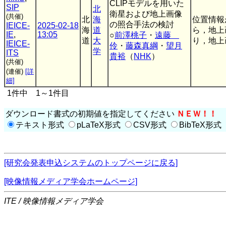
CLIPモデルを用いた
SIP
北
衛星および地上画像
(共催)
北
海
位置情報
の照合手法の検討
IEICE-
2025-02-18
海
道
ら，地上
IE
,
13:05
○
前澤桃子
・
遠藤
道
大
り，地上
IEICE-
伶
・
藤森真綱
・
望月
学
ITS
貴裕
（
NHK
）
(共催)
(連催)
[詳
細]
1件中 1～1件目
ダウンロード書式の初期値を指定してください
ＮＥＷ！！
テキスト形式
pLaTeX形式
CSV形式
BibTeX形式
[研究会発表申込システムのトップページに戻る]
[映像情報メディア学会ホームページ]
ITE / 映像情報メディア学会