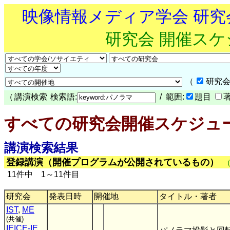
映像情報メディア学会 研
研究会 開催ス
（
研究会
（
講演検索
検索語:
/ 範囲:
題目
すべての研究会開催スケジュ
講演検索結果
登録講演（開催プログラムが公開されているもの）
11件中 1～11件目
研究会
発表日時
開催地
タイトル・著者
IST
,
ME
(共催)
IEICE-IE
,