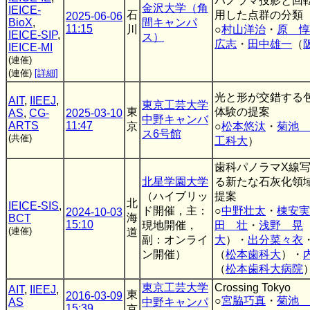
パノラマ投影と回
金沢大学（角
IEICE-
石
用した点群の分類
2025-06-06
BioX
,
間キャンパ
11:15
川
○
村山洋治
・
原 惇
IEICE-SIP
,
ス）
広志
・
田中雄一
（
IEICE-MI
(連催)
(連催)
[詳細]
光と形が交錯する
AIT
,
IIEEJ
,
東京工芸大学
東
体験の提案
AS
,
CG-
2025-03-10
中野キャンバ
ARTS
11:47
京
○
松本悠汰
・
菊池 
ス6号館
(共催)
工科大
）
歯科パノラマX線
北星学園大学
る新たな石灰化領
（ハイブリッ
提案
北
IEICE-SIS
,
ド開催，主：
○
中野壮太
・
棟安実
2024-10-03
海
BCT
15:10
現地開催，
田 壮
・
浅野 晃
(連催)
道
副：オンライ
大
）・
出分菜々衣
ン開催）
（
松本歯科大
）・
（
松本歯科大病院
東京工芸大学
Crossing Tokyo
AIT
,
IIEEJ
,
東
2016-03-09
○
宮脇巧真
・
菊池 
AS
中野キャンパ
15:39
京