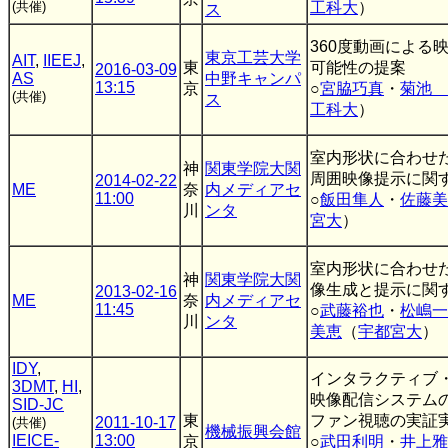
(共催)
工科大
）
ス
360度動画による
東京工芸大学
AIT
,
IIEEJ
,
東
可能性の提案
2016-03-09
AS
中野キャンパ
13:15
京
○
宮脇巧真
・
菊池 
(共催)
ス
工科大
）
室内形状に合わせ
神
関東学院大関
周囲映像提示に関
2014-02-22
ME
奈
内メディアセ
11:00
○
飯田隼人
・
佐藤美
川
ンタ
宮大
）
室内形状に合わせ
神
関東学院大関
像生成と提示に関
2013-02-16
ME
奈
内メディアセ
11:45
○
武藤裕也
・
松嶋一
川
ンタ
美恵
（
宇都宮大
）
IDY
,
インタラクティブ
3DMT
,
HI
,
映像配信システムの
SID-JC
東
ファン視聴の実証実
2011-10-17
(共催)
機械振興会館
IEICE-
13:00
京
○
武田利明
・
井上雅