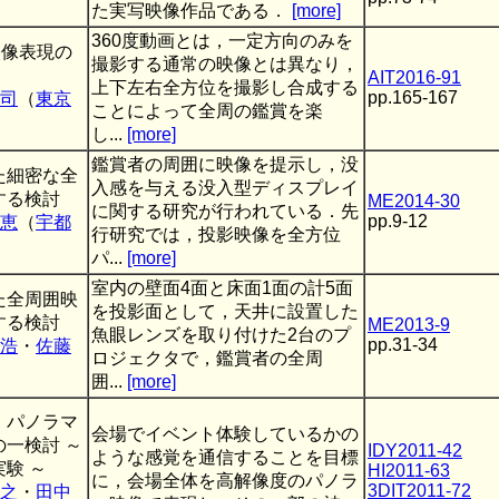
た実写映像作品である．
[more]
360度動画とは，一定方向のみを
映像表現の
撮影する通常の映像とは異なり，
AIT2016-91
上下左右全方位を撮影し合成する
pp.165-167
司
（
東京
ことによって全周の鑑賞を楽
し...
[more]
鑑賞者の周囲に映像を提示し，没
た細密な全
入感を与える没入型ディスプレイ
する検討
ME2014-30
に関する研究が行われている．先
pp.9-12
恵
（
宇都
行研究では，投影映像を全方位
パ...
[more]
室内の壁面4面と床面1面の計5面
た全周囲映
を投影面として，天井に設置した
する検討
ME2013-9
魚眼レンズを取り付けた2台のプ
pp.31-34
浩
・
佐藤
ロジェクタで，鑑賞者の全周
囲...
[more]
・パノラマ
会場でイベント体験しているかの
一検討 ～
IDY2011-42
ような感覚を通信することを目標
験 ～
HI2011-63
に，会場全体を高解像度のパノラ
3DIT2011-72
之
・
田中