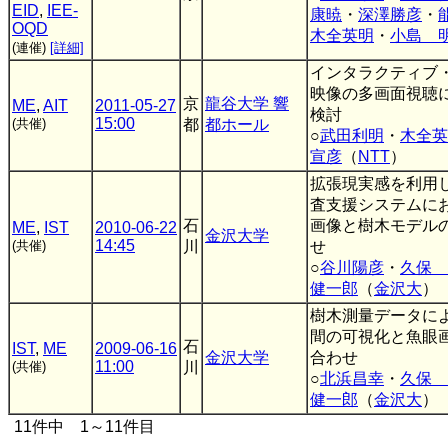
EID
,
IEE-
康暁
・
深澤勝彦
・
OQD
木全英明
・
小島 
(連催)
[詳細]
インタラクティブ
映像の多画面視聴
京
龍谷大学 響
ME
,
AIT
2011-05-27
検討
15:00
(共催)
都
都ホール
○
武田利明
・
木全英
宣彦
（
NTT
）
拡張現実感を利用
査支援システムに
石
画像と樹木モデル
ME
,
IST
2010-06-22
金沢大学
14:45
(共催)
川
せ
○
谷川陽彦
・
久保 
健一郎
（
金沢大
）
樹木測量データに
間の可視化と魚眼
石
IST
,
ME
2009-06-16
金沢大学
合わせ
11:00
(共催)
川
○
北浜昌幸
・
久保 
健一郎
（
金沢大
）
11件中 1～11件目