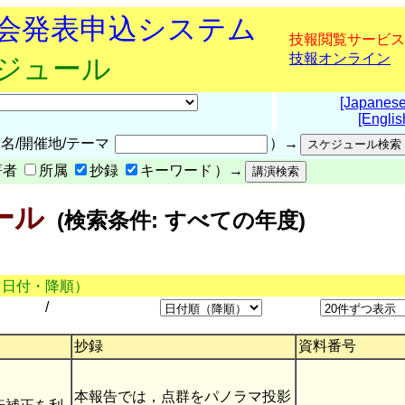
究会発表申込システム
技報閲覧サービス
技報オンライン
ケジュール
[Japanese
[Englis
名/開催地/テーマ
）→
著者
所属
抄録
キーワード
）→
ール
(検索条件: すべての年度)
（日付・降順）
/
抄録
資料番号
本報告では，点群をパノラマ投影