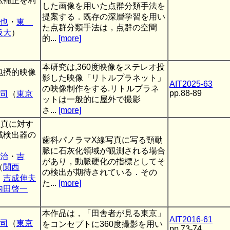
転補正を利
した画像を用いた点群分類手法を
提案する．既存の深層学習を用い
也
・
東
た点群分類手法は，点群の空間
阪大
）
的...
[more]
本研究は,360度映像をステレオ投
包摂的映像
影した映像「リトルプラネット」
AIT2025-63
の映像制作をする.リトルプラネ
pp.88-89
司
（
東京
ットは一般的に屋外で撮影
さ...
[more]
写真に対す
域検出器の
歯科パノラマX線写真に写る頸動
脈に石灰化領域が観測される場合
治
・
吉
があり，動脈硬化の指標としてそ
（
関西
の検出が期待されている．その
・
吉成伸夫
た...
[more]
内田啓一
）
本作品は，「田舎者が見る東京」
AIT2016-61
司
（
東京
をコンセプトに360度撮影を用い
pp.73-74