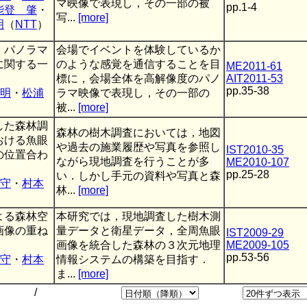
マ映像で表現し，その一部の被
pp.1-4
能登 肇
・
写...
[more]
明
（
NTT
）
・パノラマ
会場でイベントを体験しているか
に関する一
のような感覚を通信することを目
ME2011-61
標に，会場全体を高解像度のパノ
AIT2011-53
pp.35-38
明
・
松浦
ラマ映像で表現し，その一部の
被...
[more]
した森林調
森林の樹木調査においては，地図
おける魚眼
や過去の施業履歴や写真を参照し
IST2010-35
の位置合わ
ながら現地調査を行うことが多
ME2010-107
pp.25-28
い．しかし手元の資料や写真と森
守
・
村本
林...
[more]
よる森林空
本研究では，現地調査した樹木測
画像の重ね
量データと衛星データ，全周魚眼
IST2009-29
画像を統合した森林の３次元地理
ME2009-105
pp.53-56
守
・
村本
情報システムの構築を目指す．
ま...
[more]
/