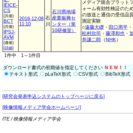
メディア統合プラット
IEICE-
ォーム有効性検証のた
CS
石川県地場
の放送と通信の受信品
(共催)
石
産業振興セ
2016-12-08
測定実験
BCT
11:10
川
ンター（第
(共催)
○
遠藤大礎
・
田口周平
・
10研修室）
IPSJ-
松村欣司
・
藤澤和也
・
AVM
井謙二郎
（
NHK
）
(連催)
[詳細]
1件中 1～1件目
ダウンロード書式の初期値を指定してください
ＮＥＷ！！
テキスト形式
pLaTeX形式
CSV形式
BibTeX形式
[研究会発表申込システムのトップページに戻る]
[映像情報メディア学会ホームページ]
ITE / 映像情報メディア学会