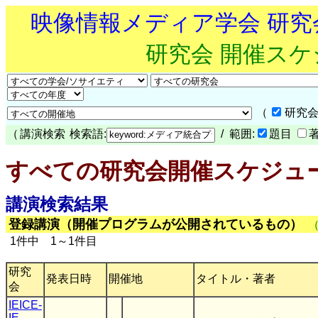
映像情報メディア学会 研
研究会 開催ス
（
研究会
（
講演検索
検索語:
/ 範囲:
題目
すべての研究会開催スケジュ
講演検索結果
登録講演（開催プログラムが公開されているもの）
1件中 1～1件目
研究
発表日時
開催地
タイトル・著者
会
IEICE-
IE
,