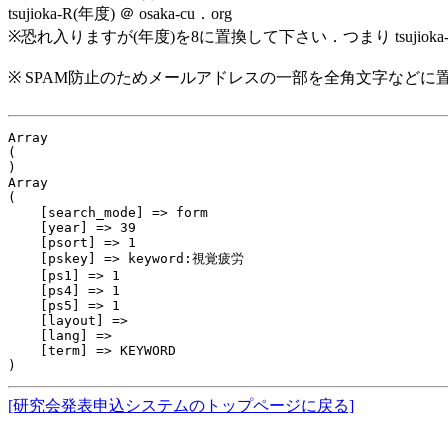
tsujioka-R(年度) ＠ osaka-cu．org
※恐れ入りますが(年度)を8に置換して下さい．つまり tsujiok
※ SPAM防止のためメールアドレスの一部を全角文字などに
Array

(

)

Array

(

    [search_mode] => form

    [year] => 39

    [psort] => 1

    [pskey] => keyword:視覚疲労

    [ps1] => 1

    [ps4] => 1

    [ps5] => 1

    [layout] => 

    [lang] => 

    [term] => KEYWORD

[研究会発表申込システムのトップページに戻る]