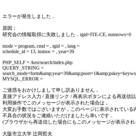
エラーが発生しました．
原因：
研究会の情報取得に失敗しました．tgid=ITE-CE, numrows=0
mode = program, cmd = , tgid = , lang =
schedule_id = 13, instsoc = , year=39
PHP_SELF = /ken/search/index.php
QUERY_STRING =
search_mode=form&amp;year=39&amp;psort=1&amp;pskey
MYSQL_ERROR =
ご迷惑をおかけしまして申し訳ありません．
直接アドレス入力 / 直接リンク / 再表示ボタンによる再送信
利用操作でこのメッセージが表示された場合は，
大変お手数ではございますが，このページに表示されている
不具合の状況をご連絡いただけましたら幸いです．
(ブラウザから再送信した場合にもこのメッセージが表示され
大阪市立大学 辻岡哲夫