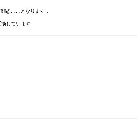
a-R8@……となります．
置換しています．