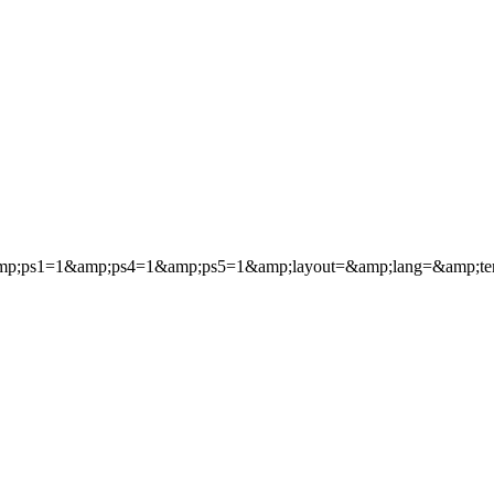
ps1=1&amp;ps4=1&amp;ps5=1&amp;layout=&amp;lang=&amp