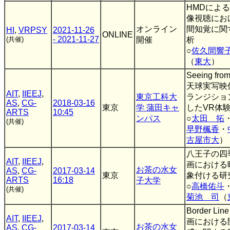
HMDによ
像視聴にお
オンライン
間知覚に関
HI
,
VRPSY
2021-11-26
ONLINE
- 2021-11-27
(共催)
開催
析
○
佐久間響
（
東大
）
Seeing fro
天球実写映
AIT
,
IIEEJ
,
東京工科大
ランジショ
AS
,
CG-
2018-03-16
東京
学 蒲田キャ
したVR体験
ARTS
10:45
ンパス
○
太田 拓
(共催)
早野楓香
・
古屋市大
）
八王子の四季
AIT
,
IIEEJ
,
画における
お茶の水女
AS
,
CG-
2017-03-14
東京
象付ける研
ARTS
16:18
子大学
○
高橋佑斗
(共催)
菊池 司
（
Border Li
AIT
,
IIEEJ
,
画における
お茶の水女
AS
,
CG-
2017-03-14