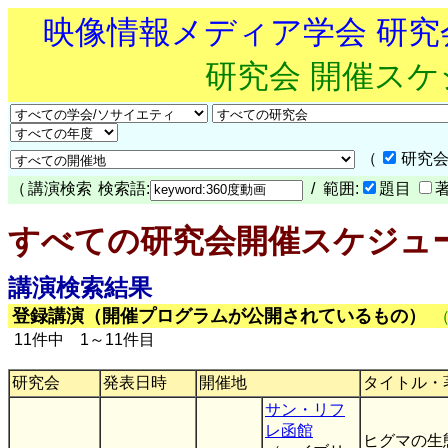
映像情報メディア学会 研
研究会 開催ス
（
研究会
（
講演検索
検索語:
/ 範囲:
題目
すべての研究会開催スケジュ
講演検索結果
登録講演（開催プログラムが公開されているもの）
11件中 1～11件目
研究会
発表日時
開催地
タイトル・
サン・リフ
レ函館
ヒグマの生