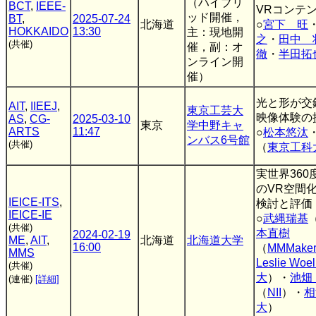
（ハイブリ
BCT
,
IEEE-
VRコンテ
ッド開催，
BT
,
2025-07-24
北海道
○
宮下 旺
HOKKAIDO
13:30
主：現地開
之
・
田中 
(共催)
催，副：オ
徹
・
半田拓
ンライン開
催）
光と形が交
AIT
,
IIEEJ
,
東京工芸大
映像体験の
AS
,
CG-
2025-03-10
東京
学中野キャ
ARTS
11:47
○
松本悠汰
ンバス6号館
(共催)
（
東京工科
実世界36
のVR空間
IEICE-ITS
,
検討と評価
IEICE-IE
○
武縄瑞基
(共催)
本直樹
2024-02-19
ME
,
AIT
,
北海道
北海道大学
16:00
（
MMMaker
MMS
Leslie Woel
(共催)
大
）・
池畑
(連催)
[詳細]
（
NII
）・
相
大
）