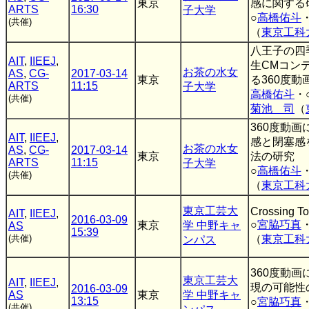
東京
感に関する
ARTS
16:30
子大学
○
高橋佑斗
(共催)
（
東京工科
八王子の四
AIT
,
IIEEJ
,
生CMコン
お茶の水女
AS
,
CG-
2017-03-14
東京
る360度動
ARTS
11:15
子大学
高橋佑斗
・
(共催)
菊池 司
（
360度動
AIT
,
IIEEJ
,
感と閉塞感
お茶の水女
AS
,
CG-
2017-03-14
東京
法の研究
ARTS
11:15
子大学
○
高橋佑斗
(共催)
（
東京工科
東京工芸大
Crossing T
AIT
,
IIEEJ
,
2016-03-09
○
宮脇巧真
東京
学 中野キャ
AS
15:39
(共催)
（
東京工科
ンパス
360度動
東京工芸大
AIT
,
IIEEJ
,
現の可能性
2016-03-09
AS
東京
学 中野キャ
13:15
○
宮脇巧真
(共催)