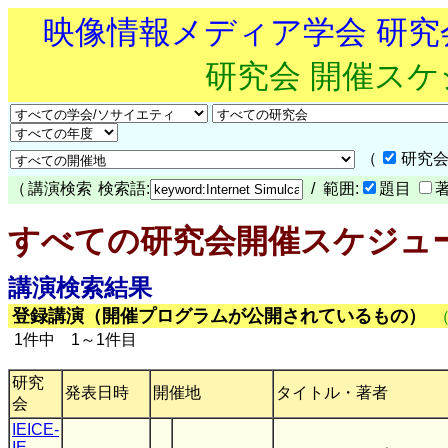
映像情報メディア学会 研
研究会 開催ス
（
研究会
（
講演検索
検索語:
/ 範囲:
題目
すべての研究会開催スケジュ
講演検索結果
登録講演（開催プログラムが公開されているもの）
1件中 1～1件目
研究
発表日時
開催地
タイトル・著者
会
IEICE-
IE
,