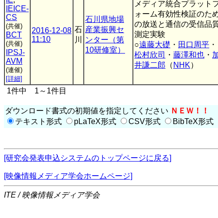
メディア統合プラット
IEICE-
ォーム有効性検証のた
CS
石川県地場
の放送と通信の受信品
(共催)
石
産業振興セ
2016-12-08
測定実験
BCT
11:10
川
ンター（第
(共催)
○
遠藤大礎
・
田口周平
・
10研修室）
IPSJ-
松村欣司
・
藤澤和也
・
AVM
井謙二郎
（
NHK
）
(連催)
[詳細]
1件中 1～1件目
ダウンロード書式の初期値を指定してください
ＮＥＷ！！
テキスト形式
pLaTeX形式
CSV形式
BibTeX形式
[研究会発表申込システムのトップページに戻る]
[映像情報メディア学会ホームページ]
ITE / 映像情報メディア学会