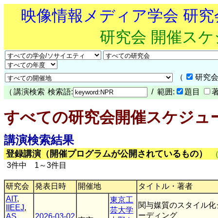
映像情報メディア学会 研
研究会 開催ス
（
研究会
（
講演検索
検索語:
/ 範囲:
題目
すべての研究会開催スケジュ
講演検索結果
登録講演（開催プログラムが公開されているもの）
3件中 1～3件目
研究会
発表日時
開催地
タイトル・著者
AIT
,
東京工
関与媒質のスタイル化
IIEEJ
,
芸大学
ーディング
AS
,
2026-03-02