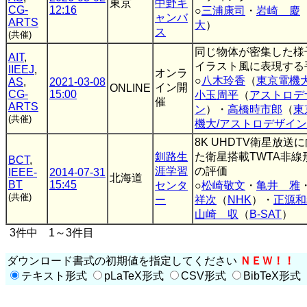
東京
中野キ
CG-
12:16
○
三浦康司
・
岩崎 慶
ャンバ
ARTS
大
）
ス
(共催)
同じ物体が密集した様
AIT
,
イラスト風に表現する
IIEEJ
,
オンラ
○
八木玲香
（
東京電機
AS
,
2021-03-08
イン開
ONLINE
CG-
15:00
小玉周平
（
アストロデ
催
ARTS
ン
）・
高橋時市郎
（
東
(共催)
機大/アストロデザイン
8K UHDTV衛星放送
釧路生
た衛星搭載TWTA非線
BCT
,
涯学習
の評価
IEEE-
2014-07-31
北海道
BT
15:45
センタ
○
松崎敬文
・
亀井 雅
(共催)
ー
祥次
（
NHK
）・
正源和
山崎 収
（
B-SAT
）
3件中 1～3件目
ダウンロード書式の初期値を指定してください
ＮＥＷ！！
テキスト形式
pLaTeX形式
CSV形式
BibTeX形式