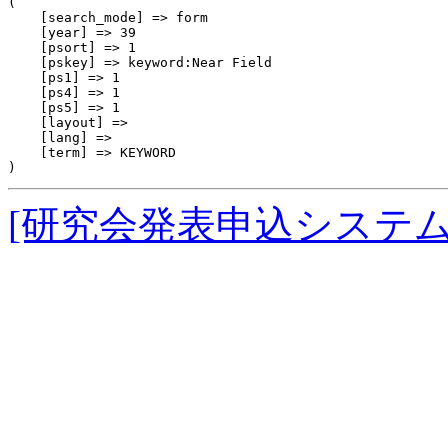
(

    [search_mode] => form

    [year] => 39

    [psort] => 1

    [pskey] => keyword:Near Field

    [ps1] => 1

    [ps4] => 1

    [ps5] => 1

    [layout] => 

    [lang] => 

    [term] => KEYWORD

[研究会発表申込システ