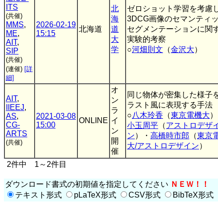
ITS
北
ゼロショット学習を考慮
(共催)
海
3DCG画像のセマンティ
MMS
,
2026-02-19
北海道
道
セグメンテーションに関
ME
,
15:15
大
実験的考察
AIT
,
学
○
河畑則文
（
金沢大
）
SIP
(共催)
(連催)
[詳
細]
オ
同じ物体が密集した様子
AIT
,
ン
ラスト風に表現する手法
IIEEJ
,
ラ
○
八木玲香
（
東京電機大
）
AS
,
2021-03-08
ONLINE
イ
CG-
15:00
小玉周平
（
アストロデザ
ン
ARTS
ン
）・
高橋時市郎
（
東京
開
(共催)
大/アストロデザイン
）
催
2件中 1～2件目
ダウンロード書式の初期値を指定してください
ＮＥＷ！！
テキスト形式
pLaTeX形式
CSV形式
BibTeX形式