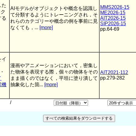
した
MMS2026-15
AIモデルがオブジェクトや概念を認識し
ック
ME2026-15
て分類するようにトレーニングされ，そ
する
AIT2026-15
れらのカテゴリーや概念の例を事前に見
SIP2026-15
なくても，...
[more]
pp.64-69
をイ
漫画やアニメーションにおいて，密集し
・
た物体を表現する際，個々の物体をその
AIT2021-112
pp.279-282
イ
まま描くのではなく，平坦に塗り潰して
電機
抽象化した箇...
[more]
/