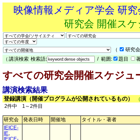
映像情報メディア学会 研
研究会 開催ス
（
研究会
（
講演検索
検索語:
/ 範囲:
題目
すべての研究会開催スケジュ
講演検索結果
登録講演（開催プログラムが公開されているもの）
2件中 1～2件目
研究会
発表日時
開催地
タイトル・著者
IEICE-
IE
,
IEICE-