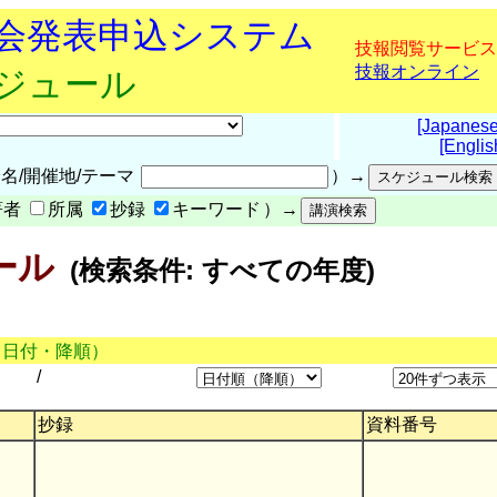
究会発表申込システム
技報閲覧サービス
技報オンライン
ケジュール
[Japanese
[Englis
名/開催地/テーマ
）→
著者
所属
抄録
キーワード
）→
ール
(検索条件: すべての年度)
（日付・降順）
/
抄録
資料番号