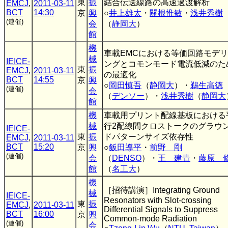
東
振
結合伝送線路の高速過渡解析
EMCJ
,
2011-03-11
BCT
14:30
京
興
○
井上雄太
・
關根惟敏
・
浅井秀樹
(連催)
会
（
静岡大
）
館
機
車載EMCにおける等価回路モデリ
械
IEICE-
ングとコモンモード電流低減のた
東
振
EMCJ
,
2011-03-11
の最適化
BCT
14:55
京
興
○
岡田慎吾
（
静岡大
）・
鵜生高徳
(連催)
会
（
デンソー
）・
浅井秀樹
（
静岡大
館
機
車載用プリント配線基板における
械
行2配線間クロストークのグラウ
IEICE-
東
振
ドパターンサイズ依存性
EMCJ
,
2011-03-11
BCT
15:20
京
興
○
飯田導平
・
前野 剛
(連催)
会
（
DENSO
）・
王 建青
・
藤原 
館
（
名工大
）
機
［招待講演］Integrating Ground
械
IEICE-
Resonators with Slot-crossing
東
振
EMCJ
,
2011-03-11
Differential Signals to Suppress
BCT
16:00
京
興
Common-mode Radiation
(連催)
会