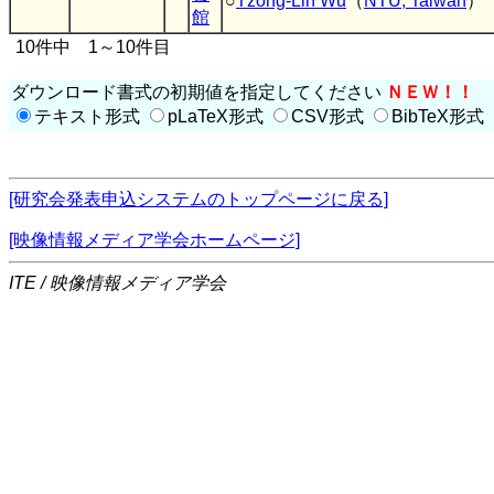
○
Tzong-Lin Wu
（
NTU, Taiwan
）
館
10件中 1～10件目
ダウンロード書式の初期値を指定してください
ＮＥＷ！！
テキスト形式
pLaTeX形式
CSV形式
BibTeX形式
[研究会発表申込システムのトップページに戻る]
[映像情報メディア学会ホームページ]
ITE / 映像情報メディア学会