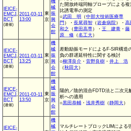
機
た開放終端同軸プローブによる複
械
IEICE-
比誘電率の測定
東
振
EMCJ
,
2011-03-11
○
武田 明
（
中部大技術医療専
BCT
13:00
京
興
門
）・
長尾尋智
（
岩倉病院
）・
高
(連催)
会
和之
（
豊田高専
）・
王 建青
・
藤
館
原 修
（
名工大
）
機
械
差動励振モードによるF-SIR構造
IEICE-
東
振
負の群遅延特性に関する検討
EMCJ
,
2011-03-11
BCT
13:25
京
興
○
柳澤良介
・
萓野良樹
・
井上 浩
(連催)
会
（
秋田大
）
館
機
械
IEICE-
陽的／陰的混合FDTD法と二次元
東
振
EMCJ
,
2011-03-11
析への適用
BCT
13:50
京
興
○
黒田恭輔
・
浅井秀樹
（
静岡大
）
(連催)
会
館
機
械
マルチレートブロックLIMによる
IEICE-