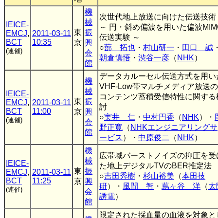
機
次世代地上放送に向けた伝送技術
械
IEICE-
～ 円・斜め偏波を用いた偏波MIM
東
振
EMCJ
,
2011-03-11
伝送実験 ～
BCT
10:35
京
興
○
蔀 拓也
・
村山研一
・
田口 誠
(連催)
会
朝倉慎悟
・
渋谷一彦
（
NHK
）
館
データカルーセル伝送方式を用い
機
VHF-Low帯マルチメディア放送の
械
IEICE-
コンテンツ蓄積受信特性に関する
東
振
EMCJ
,
2011-03-11
討
BCT
11:00
京
興
○
実井 仁
・
中村円香
（
NHK
）・
(連催)
会
野正寛
（
NHKエンジニアリングサ
館
ービス
）・
中原俊二
（
NHK
）
機
広帯域バーストノイズの抑圧を受
械
IEICE-
た地上デジタルTVのBER推定法
東
振
EMCJ
,
2011-03-11
○
吉田秀樹
・
杉山裕美
（
本田技
BCT
11:25
京
興
研
）・
風間 智
・
蔦ヶ谷 洋
（
太
(連催)
会
誘電
）
館
限定された採血量の血液を対象と