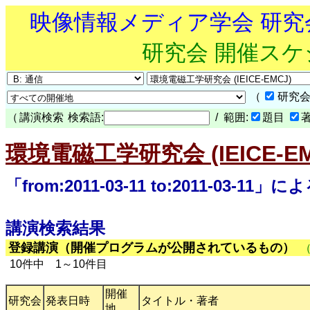
映像情報メディア学会 研
研究会 開催ス
（
研究会
（
講演検索
検索語:
/ 範囲:
題目
環境電磁工学研究会 (IEICE-EM
「from:2011-03-11 to:2011-03-11
講演検索結果
登録講演（開催プログラムが公開されているもの）
10件中 1～10件目
開催
研究会
発表日時
タイトル・著者
地