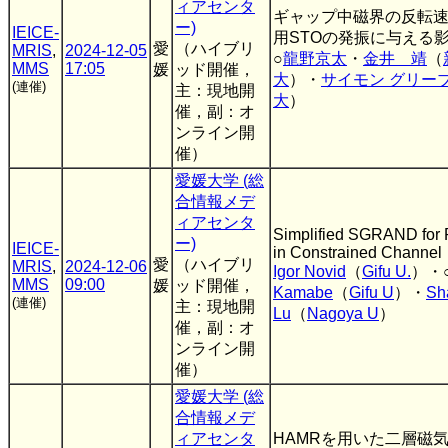
ィアセンタ
ギャップ中磁界の反転速
ー)
IEICE-
用STOの発振に与える影響
愛
（ハイブリ
MRIS
,
2024-12-05
○
龍野京太
・
金井 靖
（
MMS
17:05
媛
ッド開催，
大
）・
サイモン グリー
(連催)
主：現地開
大
）
催，副：オ
ンライン開
催）
愛媛大学 (総
合情報メデ
ィアセンタ
Simplified SGRAND for 
ー)
IEICE-
in Constrained Channel
愛
（ハイブリ
MRIS
,
2024-12-06
Igor Novid
（
Gifu U.
）・
MMS
09:00
媛
ッド開催，
Kamabe
（
Gifu U
）・
Sh
(連催)
主：現地開
Lu
（
Nagoya U
）
催，副：オ
ンライン開
催）
愛媛大学 (総
合情報メデ
ィアセンタ
HAMRを用いた二層磁