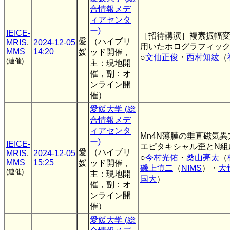
合情報メデ
ィアセンタ
ー)
IEICE-
［招待講演］複素振幅
愛
（ハイブリ
MRIS
,
2024-12-05
用いたホログラフィッ
MMS
14:20
媛
ッド開催，
○
文仙正俊
・
西村知紘
（
(連催)
主：現地開
催，副：オ
ンライン開
催）
愛媛大学 (総
合情報メデ
ィアセンタ
Mn4N薄膜の垂直磁気
ー)
IEICE-
エピタキシャル歪とN組
愛
（ハイブリ
MRIS
,
2024-12-05
○
今村光佑
・
桑山亮太
（
MMS
15:25
媛
ッド開催，
磯上慎二
（
NIMS
）・
大
(連催)
主：現地開
国大
）
催，副：オ
ンライン開
催）
愛媛大学 (総