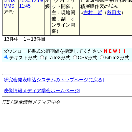
愛
（ハイブリ
た金属強磁性/酸化物強
MRIS
,
2024-12-06
MMS
11:45
媛
ッド開催，
積層膜作製の試み
(連催)
主：現地開
○
吉村 哲
（
秋田大
）
催，副：オ
ンライン開
催）
13件中 1～13件目
ダウンロード書式の初期値を指定してください
ＮＥＷ！！
テキスト形式
pLaTeX形式
CSV形式
BibTeX形式
[研究会発表申込システムのトップページに戻る]
[映像情報メディア学会ホームページ]
ITE / 映像情報メディア学会