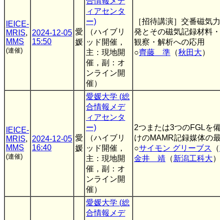
合情報メデ
ィアセンタ
ー)
［招待講演］交番磁気
IEICE-
愛
（ハイブリ
発とその磁気記録材料
MRIS
,
2024-12-05
MMS
15:50
媛
ッド開催，
観察・解析への応用
(連催)
主：現地開
○
齊藤 準
（
秋田大
）
催，副：オ
ンライン開
催）
愛媛大学 (総
合情報メデ
ィアセンタ
ー)
2つまたは3つのFGLを
IEICE-
愛
（ハイブリ
けのMAMR記録媒体の
MRIS
,
2024-12-05
MMS
16:40
媛
ッド開催，
○
サイモン グリーブス
（
(連催)
主：現地開
金井 靖
（
新潟工科大
催，副：オ
ンライン開
催）
愛媛大学 (総
合情報メデ