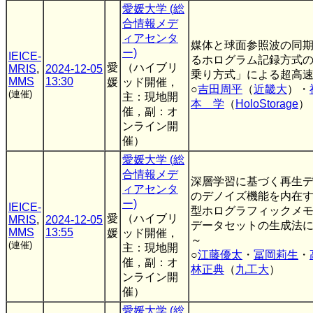
愛媛大学 (総
合情報メデ
ィアセンタ
媒体と球面参照波の同
ー)
IEICE-
るホログラム記録方式の
愛
（ハイブリ
MRIS
,
2024-12-05
乗り方式」による超高速
MMS
13:30
媛
ッド開催，
○
吉田周平
（
近畿大
）・
(連催)
主：現地開
本 学
（
HoloStorage
）
催，副：オ
ンライン開
催）
愛媛大学 (総
合情報メデ
深層学習に基づく再生
ィアセンタ
のデノイズ機能を内在
ー)
IEICE-
型ホログラフィックメモ
愛
（ハイブリ
MRIS
,
2024-12-05
データセットの生成法
MMS
13:55
媛
ッド開催，
～
(連催)
主：現地開
○
江藤優太
・
冨岡莉生
・
催，副：オ
林正典
（
九工大
）
ンライン開
催）
愛媛大学 (総