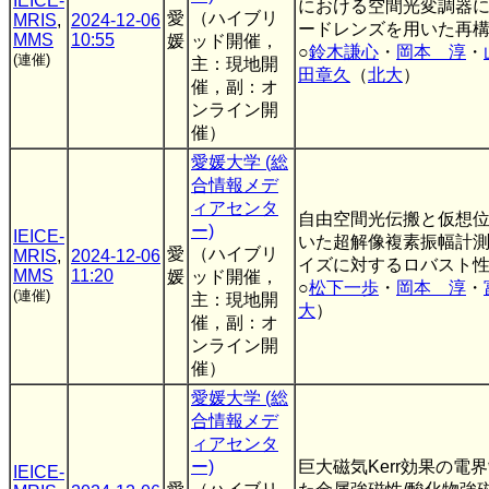
IEICE-
における空間光変調器
愛
（ハイブリ
MRIS
,
2024-12-06
ードレンズを用いた再
MMS
10:55
媛
ッド開催，
○
鈴木謙心
・
岡本 淳
・
(連催)
主：現地開
田章久
（
北大
）
催，副：オ
ンライン開
催）
愛媛大学 (総
合情報メデ
ィアセンタ
自由空間光伝搬と仮想
ー)
IEICE-
いた超解像複素振幅計
愛
（ハイブリ
MRIS
,
2024-12-06
イズに対するロバスト
MMS
11:20
媛
ッド開催，
○
松下一歩
・
岡本 淳
・
(連催)
主：現地開
大
）
催，副：オ
ンライン開
催）
愛媛大学 (総
合情報メデ
ィアセンタ
ー)
巨大磁気Kerr効果の電
IEICE-