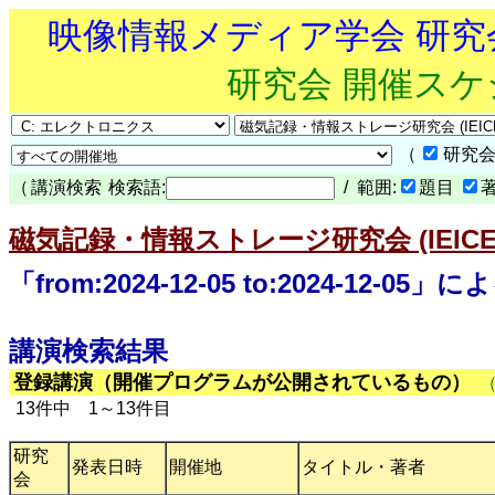
映像情報メディア学会 研
研究会 開催ス
（
研究会
（
講演検索
検索語:
/ 範囲:
題目
磁気記録・情報ストレージ研究会 (IEICE-
「from:2024-12-05 to:2024-12-0
講演検索結果
登録講演（開催プログラムが公開されているもの）
13件中 1～13件目
研究
発表日時
開催地
タイトル・著者
会