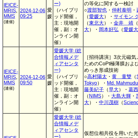
ー)
の等化に関する一検討
IEICE-
愛
（ハイブリ
○
渡部智也
・
仲村泰明
・
MRIS
,
2024-12-06
MMS
09:25
媛
ッド開催，
（
愛媛大
）・
サイモン 
(連催)
主：現地開
（
東北大
）・
金井 靖
催，副：オ
大
）・
岡本好弘
（
愛媛
ンライン開
催）
愛媛大学 (総
合情報メデ
［招待講演］3次元磁気
ィアセンタ
ためのCoPt極薄膜およ
ー)
めっき形成技術
IEICE-
愛
（ハイブリ
○
高村陽太
・
黄 童雙
（
MRIS
,
2024-12-06
MMS
09:50
媛
ッド開催，
Tokyo
）・
Md. Mahmudu
(連催)
主：現地開
藤美紀子
（
早大
）・
葛
催，副：オ
（
NIMS
）・
大島大輝
・
ンライン開
大
）・
中川茂樹
（
Scien
催）
愛媛大学 (総
合情報メデ
ィアセンタ
仮想位相共役を用いた
ー)