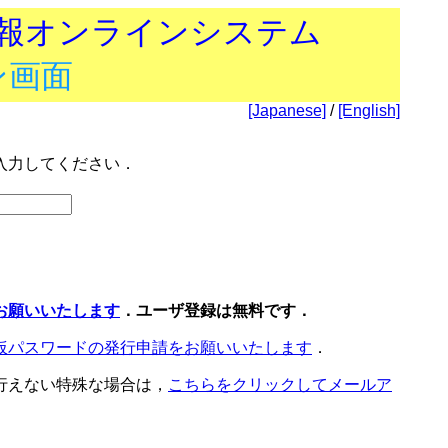
技報オンラインシステム
ン画面
[Japanese]
/
[English]
入力してください．
お願いいたします
．ユーザ登録は無料です．
仮パスワードの発行申請をお願いいたします
．
行えない特殊な場合は，
こちらをクリックしてメールア