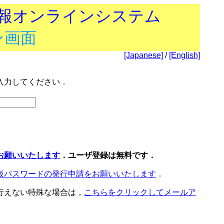
技報オンラインシステム
ン画面
[Japanese]
/
[English]
入力してください．
お願いいたします
．ユーザ登録は無料です．
仮パスワードの発行申請をお願いいたします
．
行えない特殊な場合は，
こちらをクリックしてメールア