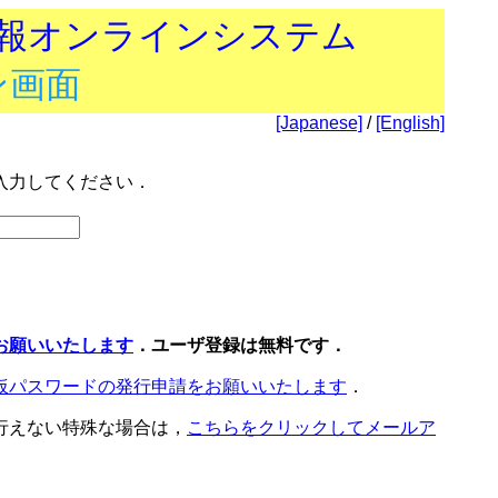
技報オンラインシステム
ン画面
[Japanese]
/
[English]
入力してください．
お願いいたします
．ユーザ登録は無料です．
仮パスワードの発行申請をお願いいたします
．
行えない特殊な場合は，
こちらをクリックしてメールア