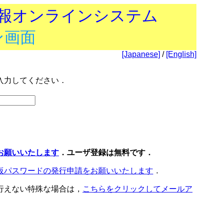
技報オンラインシステム
ン画面
[Japanese]
/
[English]
入力してください．
お願いいたします
．ユーザ登録は無料です．
仮パスワードの発行申請をお願いいたします
．
行えない特殊な場合は，
こちらをクリックしてメールア