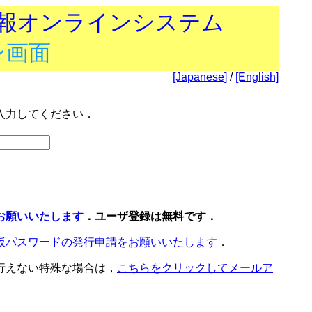
技報オンラインシステム
ン画面
[Japanese]
/
[English]
入力してください．
お願いいたします
．ユーザ登録は無料です．
仮パスワードの発行申請をお願いいたします
．
行えない特殊な場合は，
こちらをクリックしてメールア