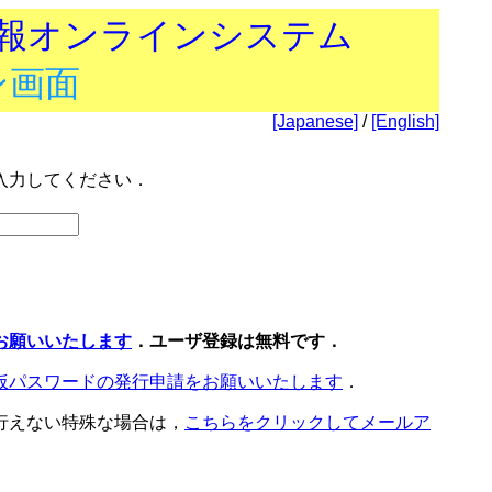
技報オンラインシステム
ン画面
[Japanese]
/
[English]
入力してください．
お願いいたします
．ユーザ登録は無料です．
仮パスワードの発行申請をお願いいたします
．
行えない特殊な場合は，
こちらをクリックしてメールア