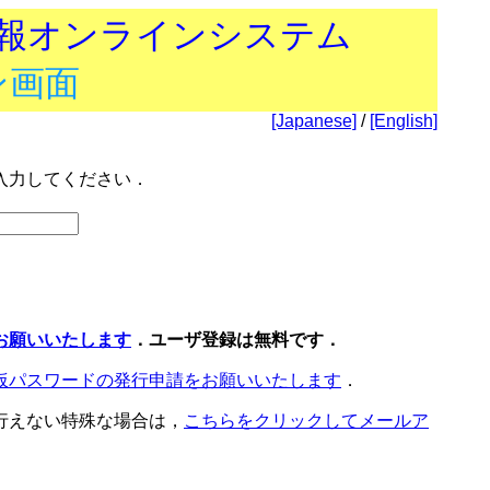
技報オンラインシステム
ン画面
[Japanese]
/
[English]
入力してください．
お願いいたします
．ユーザ登録は無料です．
仮パスワードの発行申請をお願いいたします
．
行えない特殊な場合は，
こちらをクリックしてメールア