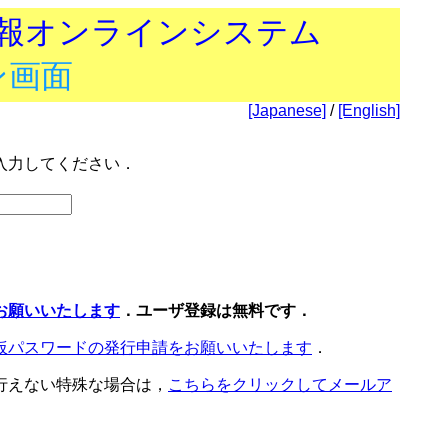
技報オンラインシステム
ン画面
[Japanese]
/
[English]
入力してください．
お願いいたします
．ユーザ登録は無料です．
仮パスワードの発行申請をお願いいたします
．
行えない特殊な場合は，
こちらをクリックしてメールア