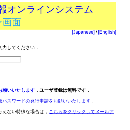
技報オンラインシステム
ン画面
[Japanese]
/
[English]
入力してください．
お願いいたします
．ユーザ登録は無料です．
仮パスワードの発行申請をお願いいたします
．
行えない特殊な場合は，
こちらをクリックしてメールア