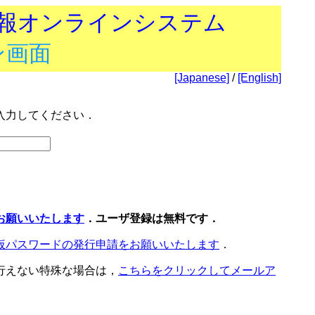
技報オンラインシステム
ン画面
[Japanese]
/
[English]
入力してください．
お願いいたします
．ユーザ登録は無料です．
仮パスワードの発行申請をお願いいたします
．
行えない特殊な場合は，
こちらをクリックしてメールア