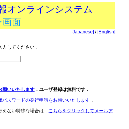
技報オンラインシステム
ン画面
[Japanese]
/
[English]
入力してください．
お願いいたします
．ユーザ登録は無料です．
仮パスワードの発行申請をお願いいたします
．
行えない特殊な場合は，
こちらをクリックしてメールア