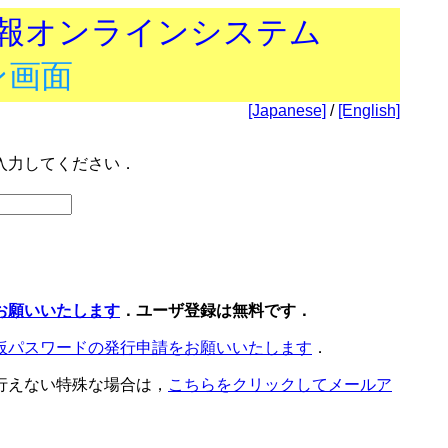
技報オンラインシステム
ン画面
[Japanese]
/
[English]
入力してください．
お願いいたします
．ユーザ登録は無料です．
仮パスワードの発行申請をお願いいたします
．
行えない特殊な場合は，
こちらをクリックしてメールア