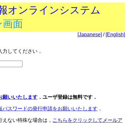
技報オンラインシステム
ン画面
[Japanese]
/
[English]
入力してください．
お願いいたします
．ユーザ登録は無料です．
仮パスワードの発行申請をお願いいたします
．
行えない特殊な場合は，
こちらをクリックしてメールア