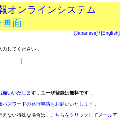
技報オンラインシステム
ン画面
[Japanese]
/
[English]
入力してください．
お願いいたします
．ユーザ登録は無料です．
仮パスワードの発行申請をお願いいたします
．
行えない特殊な場合は，
こちらをクリックしてメールア