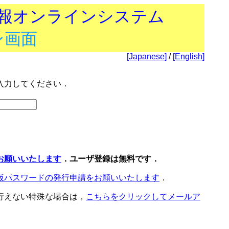
技報オンラインシステム
ン画面
[Japanese]
/
[English]
入力してください．
お願いいたします
．ユーザ登録は無料です．
仮パスワードの発行申請をお願いいたします
．
行えない特殊な場合は，
こちらをクリックしてメールア