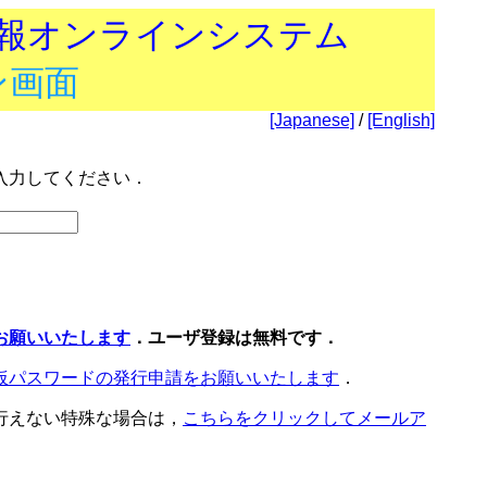
技報オンラインシステム
ン画面
[Japanese]
/
[English]
入力してください．
お願いいたします
．ユーザ登録は無料です．
仮パスワードの発行申請をお願いいたします
．
行えない特殊な場合は，
こちらをクリックしてメールア