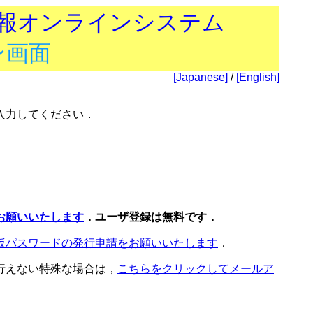
技報オンラインシステム
ン画面
[Japanese]
/
[English]
入力してください．
お願いいたします
．ユーザ登録は無料です．
仮パスワードの発行申請をお願いいたします
．
行えない特殊な場合は，
こちらをクリックしてメールア