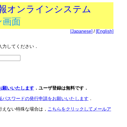
技報オンラインシステム
ン画面
[Japanese]
/
[English]
入力してください．
お願いいたします
．ユーザ登録は無料です．
仮パスワードの発行申請をお願いいたします
．
行えない特殊な場合は，
こちらをクリックしてメールア