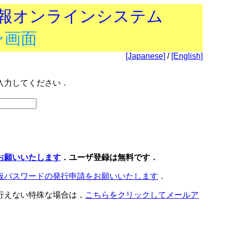
技報オンラインシステム
ン画面
[Japanese]
/
[English]
入力してください．
お願いいたします
．ユーザ登録は無料です．
仮パスワードの発行申請をお願いいたします
．
行えない特殊な場合は，
こちらをクリックしてメールア