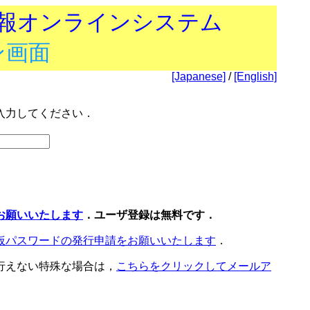
技報オンラインシステム
ン画面
[Japanese]
/
[English]
入力してください．
お願いいたします
．ユーザ登録は無料です．
仮パスワードの発行申請をお願いいたします
．
行えない特殊な場合は，
こちらをクリックしてメールア