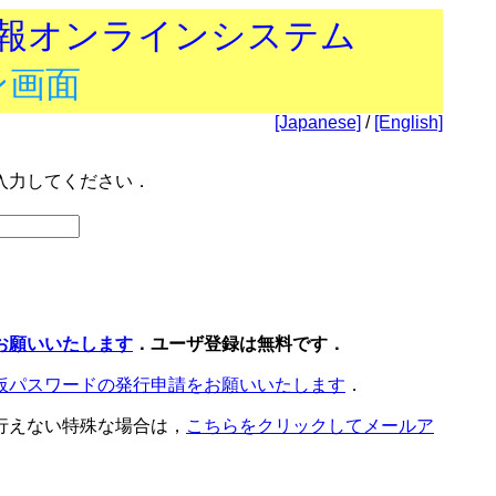
技報オンラインシステム
ン画面
[Japanese]
/
[English]
入力してください．
お願いいたします
．ユーザ登録は無料です．
仮パスワードの発行申請をお願いいたします
．
行えない特殊な場合は，
こちらをクリックしてメールア