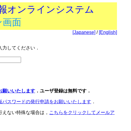
技報オンラインシステム
ン画面
[Japanese]
/
[English]
入力してください．
お願いいたします
．ユーザ登録は無料です．
仮パスワードの発行申請をお願いいたします
．
行えない特殊な場合は，
こちらをクリックしてメールア