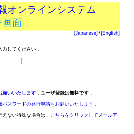
技報オンラインシステム
ン画面
[Japanese]
/
[English]
入力してください．
お願いいたします
．ユーザ登録は無料です．
仮パスワードの発行申請をお願いいたします
．
行えない特殊な場合は，
こちらをクリックしてメールア