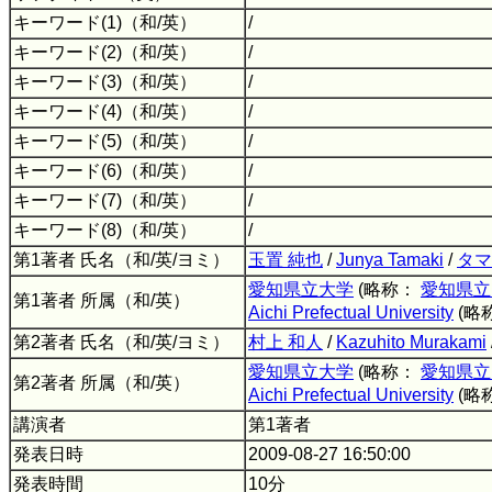
キーワード(1)（和/英）
/
キーワード(2)（和/英）
/
キーワード(3)（和/英）
/
キーワード(4)（和/英）
/
キーワード(5)（和/英）
/
キーワード(6)（和/英）
/
キーワード(7)（和/英）
/
キーワード(8)（和/英）
/
第1著者 氏名（和/英/ヨミ）
玉置 純也
/
Junya Tamaki
/
タマ
愛知県立大学
(略称：
愛知県立
第1著者 所属（和/英）
Aichi Prefectual University
(略
第2著者 氏名（和/英/ヨミ）
村上 和人
/
Kazuhito Murakami
愛知県立大学
(略称：
愛知県立
第2著者 所属（和/英）
Aichi Prefectual University
(略
講演者
第1著者
発表日時
2009-08-27 16:50:00
発表時間
10分