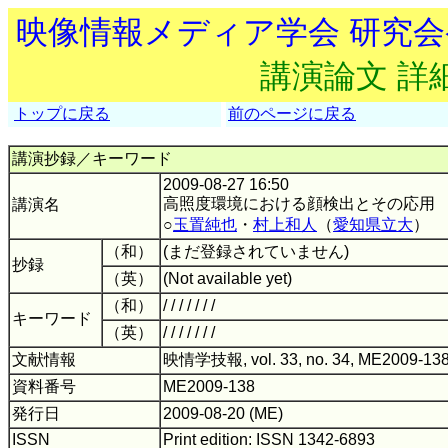
映像情報メディア学会 研究
講演論文 詳
トップに戻る
前のページに戻る
講演抄録／キーワード
2009-08-27 16:50
高照度環境における顔検出とその応用
講演名
○
玉置純也
・
村上和人
（
愛知県立大
）
（和）
(まだ登録されていません)
抄録
（英）
(Not available yet)
（和）
/ / / / / / /
キーワード
（英）
/ / / / / / /
文献情報
映情学技報, vol. 33, no. 34, ME2009-138
資料番号
ME2009-138
発行日
2009-08-20 (ME)
ISSN
Print edition: ISSN 1342-6893