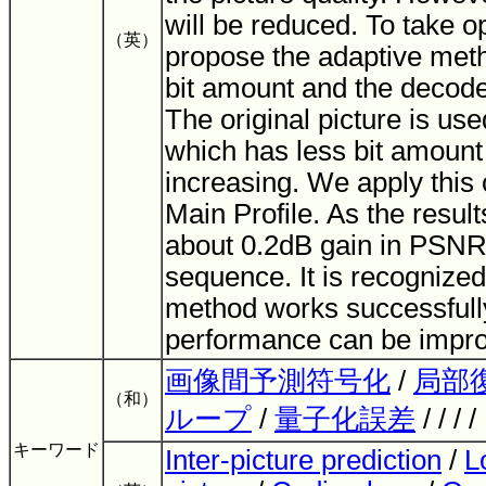
will be reduced. To take o
（英）
propose the adaptive met
bit amount and the decoded
The original picture is use
which has less bit amount
increasing. We apply thi
Main Profile. As the resul
about 0.2dB gain in PSNR 
sequence. It is recognized
method works successfull
performance can be impr
画像間予測符号化
/
局部
（和）
ループ
/
量子化誤差
/ / / 
キーワード
Inter-picture prediction
/
L