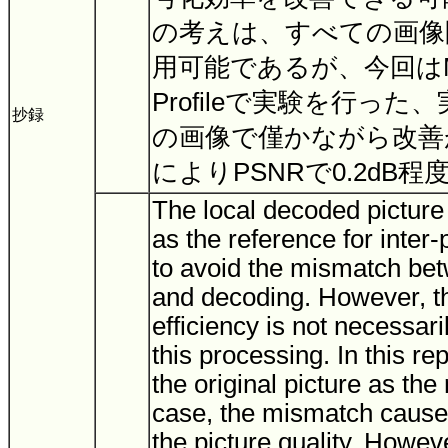
の考えは、すべての画像
用可能であるが、今回はMPE
Profileで実験を行っ
抄録
の画像で僅かながら改善
によりPSNRで0.2dB
The local decoded picture 
as the reference for inter-
to avoid the mismatch be
and decoding. However, t
efficiency is not necessari
this processing. In this rep
the original picture as the 
case, the mismatch cause
the picture quality. Howev