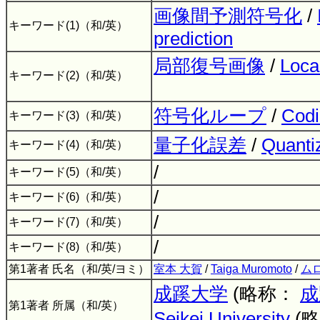
画像間予測符号化
/
キーワード(1)（和/英）
prediction
局部復号画像
/
Loca
キーワード(2)（和/英）
符号化ループ
/
Codi
キーワード(3)（和/英）
量子化誤差
/
Quantiz
キーワード(4)（和/英）
/
キーワード(5)（和/英）
/
キーワード(6)（和/英）
/
キーワード(7)（和/英）
/
キーワード(8)（和/英）
第1著者 氏名（和/英/ヨミ）
室本 大賀
/
Taiga Muromoto
/
ム
成蹊大学
(略称：
成
第1著者 所属（和/英）
Seikei University
(