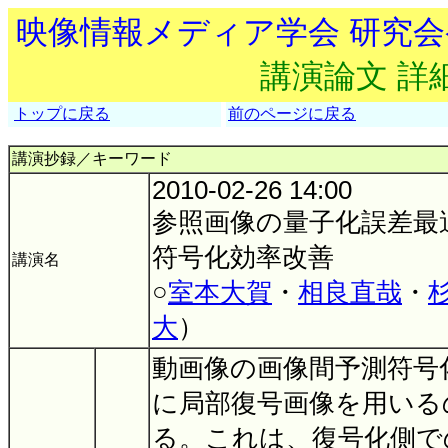
映像情報メディア学会 研究
講演論文 詳
トップに戻る
前のページに戻る
講演抄録／キーワード
2010-02-26 14:00
参照画像の量子化誤差最
符号化効率改善
講演名
○
室本大賀
・
相良直哉
・
大
）
動画像の画像間予測符号
に局部復号画像を用いる
る。これは、復号化側で