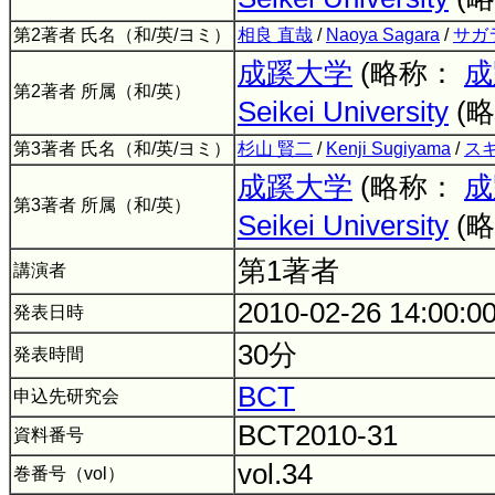
第2著者 氏名（和/英/ヨミ）
相良 直哉
/
Naoya Sagara
/
サガ
成蹊大学
(略称：
成
第2著者 所属（和/英）
Seikei University
(
第3著者 氏名（和/英/ヨミ）
杉山 賢二
/
Kenji Sugiyama
/
ス
成蹊大学
(略称：
成
第3著者 所属（和/英）
Seikei University
(
第1著者
講演者
2010-02-26 14:00:0
発表日時
30分
発表時間
BCT
申込先研究会
BCT2010-31
資料番号
vol.34
巻番号（vol）