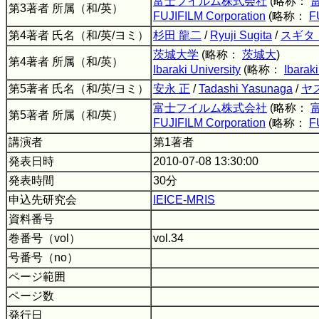
富士フイルム株式会社
(略称：
第3著者 所属（和/英）
FUJIFILM Corporation
(略称：
F
第4著者 氏名（和/英/ヨミ）
杉田 龍二
/
Ryuji Sugita
/
スギタ
茨城大学
(略称：
茨城大
)
第4著者 所属（和/英）
Ibaraki University
(略称：
Ibaraki
第5著者 氏名（和/英/ヨミ）
安永 正
/
Tadashi Yasunaga
/
ヤ
富士フイルム株式会社
(略称：
第5著者 所属（和/英）
FUJIFILM Corporation
(略称：
F
講演者
第1著者
発表日時
2010-07-08 13:30:00
発表時間
30分
申込先研究会
IEICE-MRIS
資料番号
巻番号（vol）
vol.34
号番号（no）
ページ範囲
ページ数
発行日