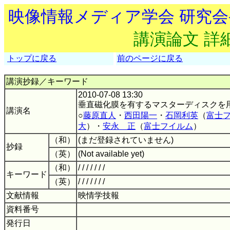
映像情報メディア学会 研究
講演論文 詳
トップに戻る
前のページに戻る
講演抄録／キーワード
2010-07-08 13:30
垂直磁化膜を有するマスターディスクを
講演名
○
藤原直人
・
西田陽一
・
石岡利英
（
富士
大
）・
安永 正
（
富士フイルム
）
（和）
(まだ登録されていません)
抄録
（英）
(Not available yet)
（和）
/ / / / / / /
キーワード
（英）
/ / / / / / /
文献情報
映情学技報
資料番号
発行日