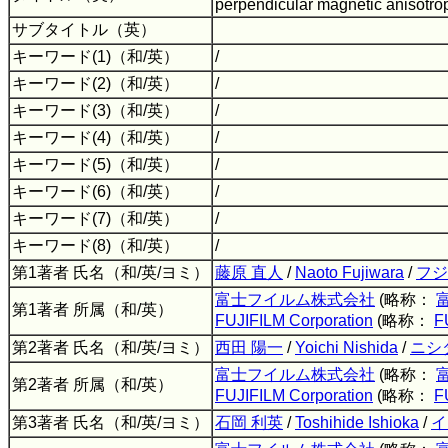
perpendicular magnetic anisotr
サブタイトル（英）
キーワード(1)（和/英）
/
キーワード(2)（和/英）
/
キーワード(3)（和/英）
/
キーワード(4)（和/英）
/
キーワード(5)（和/英）
/
キーワード(6)（和/英）
/
キーワード(7)（和/英）
/
キーワード(8)（和/英）
/
第1著者 氏名（和/英/ヨミ）
藤原 直人
/
Naoto Fujiwara
/
フジ
富士フイルム株式会社
(略称：
第1著者 所属（和/英）
FUJIFILM Corporation
(略称：
F
第2著者 氏名（和/英/ヨミ）
西田 陽一
/
Yoichi Nishida
/
ニシ
富士フイルム株式会社
(略称：
第2著者 所属（和/英）
FUJIFILM Corporation
(略称：
F
第3著者 氏名（和/英/ヨミ）
石岡 利英
/
Toshihide Ishioka
/
イ