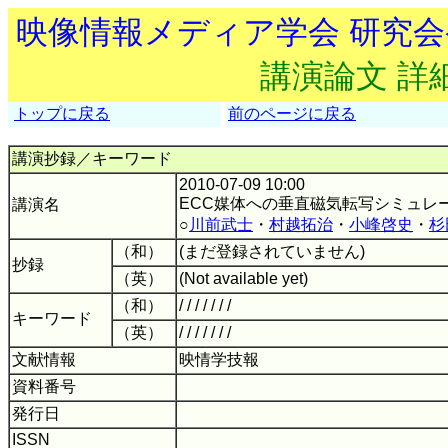
映像情報メディア学会 研究
講演論文 詳
トップに戻る
前のページに戻る
講演抄録／キーワード
2010-07-09 10:00
ECC媒体への垂直磁気転写シミュレ
講演名
○
川前武士
・
村越拓治
・
小峰啓史
・
杉
（和）
(まだ登録されていません)
抄録
（英）
(Not available yet)
（和）
/ / / / / / /
キーワード
（英）
/ / / / / / /
文献情報
映情学技報
資料番号
発行日
ISSN