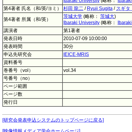
Ibaraki University
(略称：
Ibaraki
第4著者 氏名（和/英/ヨミ）
杉田 龍二
/
Ryuji Sugita
/
スギタ
茨城大学
(略称：
茨城大
)
第4著者 所属（和/英）
Ibaraki University
(略称：
Ibaraki
講演者
第1著者
発表日時
2010-07-09 10:00:00
発表時間
30分
申込先研究会
IEICE-MRIS
資料番号
巻番号（vol）
vol.34
号番号（no）
ページ範囲
ページ数
発行日
[研究会発表申込システムのトップページに戻る]
[映像情報メディア学会ホームページ]