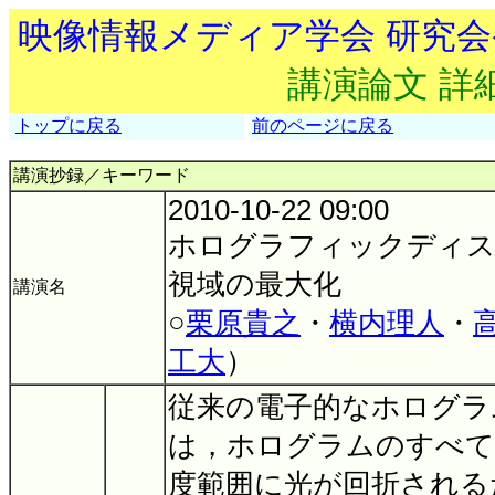
映像情報メディア学会 研究
講演論文 詳
トップに戻る
前のページに戻る
講演抄録／キーワード
2010-10-22 09:00
ホログラフィックディ
視域の最大化
講演名
○
栗原貴之
・
横内理人
・
工大
）
従来の電子的なホログラ
は，ホログラムのすべて
度範囲に光が回折される