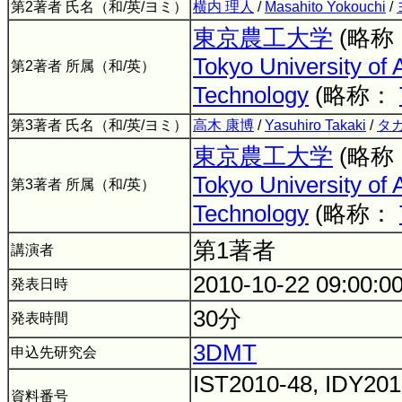
第2著者 氏名（和/英/ヨミ）
横内 理人
/
Masahito Yokouchi
/
東京農工大学
(略称
Tokyo University of 
第2著者 所属（和/英）
Technology
(略称：
第3著者 氏名（和/英/ヨミ）
高木 康博
/
Yasuhiro Takaki
/
タ
東京農工大学
(略称
Tokyo University of 
第3著者 所属（和/英）
Technology
(略称：
第1著者
講演者
2010-10-22 09:00:0
発表日時
30分
発表時間
3DMT
申込先研究会
IST2010-48, IDY201
資料番号