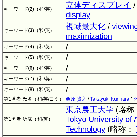
立体ディスプレイ
キーワード(2)（和/英）
display
視域最大化
/
viewin
キーワード(3)（和/英）
maximization
/
キーワード(4)（和/英）
/
キーワード(5)（和/英）
/
キーワード(6)（和/英）
/
キーワード(7)（和/英）
/
キーワード(8)（和/英）
第1著者 氏名（和/英/ヨミ）
栗原 貴之
/
Takayuki Kurihara
/
東京農工大学
(略称
Tokyo University of 
第1著者 所属（和/英）
Technology
(略称：