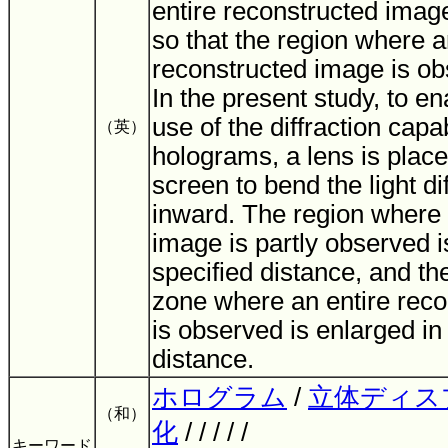
entire reconstructed imag
so that the region where a
reconstructed image is obs
In the present study, to en
use of the diffraction capab
（英）
holograms, a lens is place
screen to bend the light dif
inward. The region where 
image is partly observed i
specified distance, and th
zone where an entire rec
is observed is enlarged in t
distance.
ホログラム
/
立体ディス
（和）
化
/ / / / /
キーワード