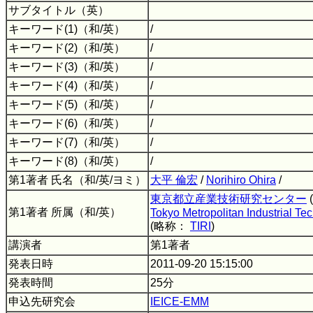
サブタイトル（英）
キーワード(1)（和/英）
/
キーワード(2)（和/英）
/
キーワード(3)（和/英）
/
キーワード(4)（和/英）
/
キーワード(5)（和/英）
/
キーワード(6)（和/英）
/
キーワード(7)（和/英）
/
キーワード(8)（和/英）
/
第1著者 氏名（和/英/ヨミ）
大平 倫宏
/
Norihiro Ohira
/
東京都立産業技術研究センター
第1著者 所属（和/英）
Tokyo Metropolitan Industrial Te
(略称：
TIRI
)
講演者
第1著者
発表日時
2011-09-20 15:15:00
発表時間
25分
申込先研究会
IEICE-EMM