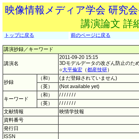
映像情報メディア学会 研究
講演論文 詳
トップに戻る
前のページに戻る
講演抄録／キーワード
2011-09-20 15:15
3Dモデルデータの改ざん防止のた
講演名
○
大平倫宏
（
都産技研
）
（和）
(まだ登録されていません)
抄録
（英）
(Not available yet)
（和）
/ / / / / / /
キーワード
（英）
/ / / / / / /
文献情報
映情学技報
資料番号
発行日
ISSN