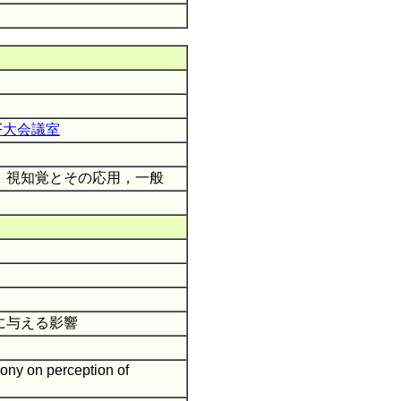
F大会議室
，視知覚とその応用，一般
に与える影響
rony on perception of