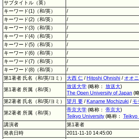
サブタイトル（英）
キーワード(1)（和/英）
/
キーワード(2)（和/英）
/
キーワード(3)（和/英）
/
キーワード(4)（和/英）
/
キーワード(5)（和/英）
/
キーワード(6)（和/英）
/
キーワード(7)（和/英）
/
キーワード(8)（和/英）
/
第1著者 氏名（和/英/ヨミ）
大西 仁
/
Hitoshi Ohnishi
/
オオニ
放送大学
(略称：
放送大
)
第1著者 所属（和/英）
The Open University of Japan
(
第2著者 氏名（和/英/ヨミ）
望月 要
/
Kaname Mochizuki
/
モ
帝京大学
(略称：
帝京大
)
第2著者 所属（和/英）
Teikyo University
(略称：
Teikyo 
講演者
第1著者
発表日時
2011-11-10 14:45:00