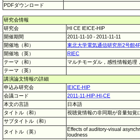
PDFダウンロード
研究会情報
研究会
HI CE IEICE-HIP
開催期間
2011-11-10 - 2011-11-11
開催地（和）
東北大学電気通信研究所2号館4
開催地（英）
RIEC
テーマ（和）
マルチモーダル，感性情報処理
テーマ（英）
講演論文情報の詳細
申込み研究会
IEICE-HIP
会議コード
2011-11-HIP-HI-CE
本文の言語
日本語
タイトル（和）
視聴覚情報の非同期が音量知覚
サブタイトル（和）
Effects of auditory-visual asynch
タイトル（英）
loudness