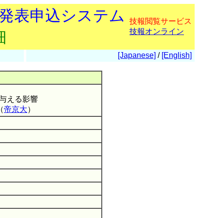
会発表申込システム
技報閲覧サービス
技報オンライン
細
[Japanese]
/
[English]
与える影響
（
帝京大
）