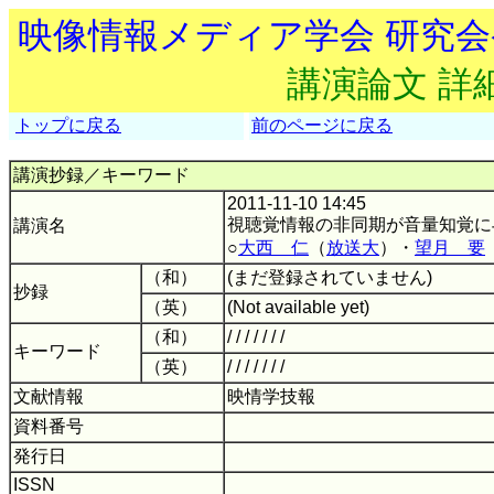
映像情報メディア学会 研究
講演論文 詳
トップに戻る
前のページに戻る
講演抄録／キーワード
2011-11-10 14:45
視聴覚情報の非同期が音量知覚に
講演名
○
大西 仁
（
放送大
）・
望月 要
（和）
(まだ登録されていません)
抄録
（英）
(Not available yet)
（和）
/ / / / / / /
キーワード
（英）
/ / / / / / /
文献情報
映情学技報
資料番号
発行日
ISSN