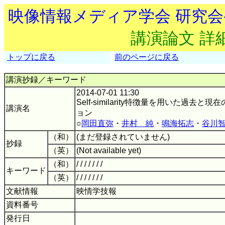
映像情報メディア学会 研究
講演論文 詳
トップに戻る
前のページに戻る
講演抄録／キーワード
2014-07-01 11:30
Self-similarity特徴量を用いた過
講演名
ョン
○
岡田直弥
・
井村 純
・
鳴海拓志
・
谷川
（和）
(まだ登録されていません)
抄録
（英）
(Not available yet)
（和）
/ / / / / / /
キーワード
（英）
/ / / / / / /
文献情報
映情学技報
資料番号
発行日