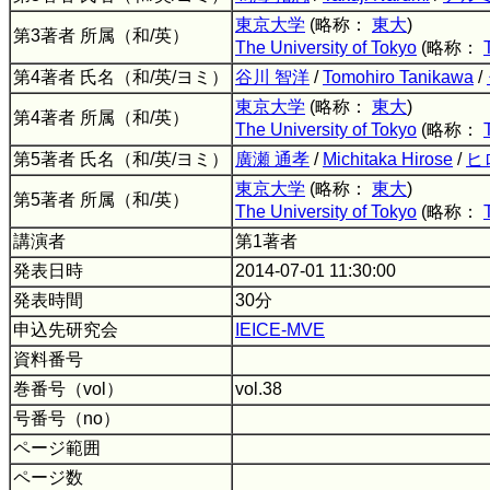
東京大学
(略称：
東大
)
第3著者 所属（和/英）
The University of Tokyo
(略称：
第4著者 氏名（和/英/ヨミ）
谷川 智洋
/
Tomohiro Tanikawa
/
東京大学
(略称：
東大
)
第4著者 所属（和/英）
The University of Tokyo
(略称：
第5著者 氏名（和/英/ヨミ）
廣瀬 通孝
/
Michitaka Hirose
/
ヒ
東京大学
(略称：
東大
)
第5著者 所属（和/英）
The University of Tokyo
(略称：
講演者
第1著者
発表日時
2014-07-01 11:30:00
発表時間
30分
申込先研究会
IEICE-MVE
資料番号
巻番号（vol）
vol.38
号番号（no）
ページ範囲
ページ数