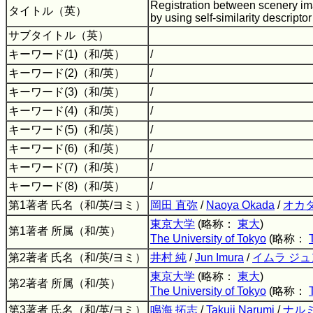
Registration between scenery im
タイトル（英）
by using self-similarity descripto
サブタイトル（英）
キーワード(1)（和/英）
/
キーワード(2)（和/英）
/
キーワード(3)（和/英）
/
キーワード(4)（和/英）
/
キーワード(5)（和/英）
/
キーワード(6)（和/英）
/
キーワード(7)（和/英）
/
キーワード(8)（和/英）
/
第1著者 氏名（和/英/ヨミ）
岡田 直弥
/
Naoya Okada
/
オカダ
東京大学
(略称：
東大
)
第1著者 所属（和/英）
The University of Tokyo
(略称：
第2著者 氏名（和/英/ヨミ）
井村 純
/
Jun Imura
/
イムラ ジュ
東京大学
(略称：
東大
)
第2著者 所属（和/英）
The University of Tokyo
(略称：
第3著者 氏名（和/英/ヨミ）
鳴海 拓志
/
Takuji Narumi
/
ナルミ