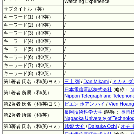
Watching Experience
サブタイトル（英）
キーワード(1)（和/英）
/
キーワード(2)（和/英）
/
キーワード(3)（和/英）
/
キーワード(4)（和/英）
/
キーワード(5)（和/英）
/
キーワード(6)（和/英）
/
キーワード(7)（和/英）
/
キーワード(8)（和/英）
/
第1著者 氏名（和/英/ヨミ）
三上 弾
/
Dan Mikami
/
ミカミ ダ
日本電信電話株式会社
(略称：
N
第1著者 所属（和/英）
Nippon Telegraph and Telephone
第2著者 氏名（和/英/ヨミ）
ビエン ホアン ハイ
/
Vien Hoang
長岡技術科学大学
(略称：
長岡
第2著者 所属（和/英）
Nagaoka University of Technolo
第3著者 氏名（和/英/ヨミ）
越智 大介
/
Daisuke Ochi
/
オチ 