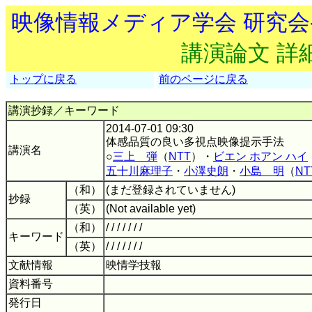
映像情報メディア学会 研究
講演論文 詳
トップに戻る
前のページに戻る
講演抄録／キーワード
2014-07-01 09:30
体感品質の良い多視点映像提示手法
講演名
○
三上 弾
（
NTT
）・
ビエン ホアン ハイ
五十川麻理子
・
小澤史朗
・
小島 明
（
NT
（和）
(まだ登録されていません)
抄録
（英）
(Not available yet)
（和）
/ / / / / / /
キーワード
（英）
/ / / / / / /
文献情報
映情学技報
資料番号
発行日