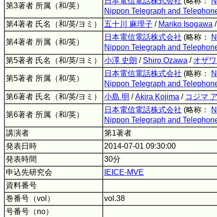
日本電信電話株式会社
(略称：
N
第3著者 所属（和/英）
Nippon Telegraph and Telephone
第4著者 氏名（和/英/ヨミ）
五十川 麻理子
/
Mariko Isogawa
日本電信電話株式会社
(略称：
N
第4著者 所属（和/英）
Nippon Telegraph and Telephone
第5著者 氏名（和/英/ヨミ）
小澤 史朗
/
Shiro Ozawa
/
オザワ
日本電信電話株式会社
(略称：
N
第5著者 所属（和/英）
Nippon Telegraph and Telephone
第6著者 氏名（和/英/ヨミ）
小島 明
/
Akira Kojima
/
コジマ 
日本電信電話株式会社
(略称：
N
第6著者 所属（和/英）
Nippon Telegraph and Telephone
講演者
第1著者
発表日時
2014-07-01 09:30:00
発表時間
30分
申込先研究会
IEICE-MVE
資料番号
巻番号（vol）
vol.38
号番号（no）