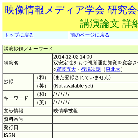
映像情報メディア学会 研究
講演論文 詳
トップに戻る
前のページに戻る
講演抄録／キーワード
2014-12-02 14:00
双安定性をもつ視覚運動知覚を変容さ
講演名
○
齋藤五大
・
行場次朗
（
東北大
）
（和）
(まだ登録されていません)
抄録
（英）
(Not available yet)
（和）
/ / / / / / /
キーワード
（英）
/ / / / / / /
文献情報
映情学技報
資料番号
発行日
ISSN