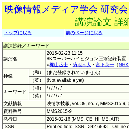
映像情報メディア学会 研究
講演論文 詳
トップに戻る
前のページに戻る
講演抄録／キーワード
2015-02-23 11:15
8Kスーパーハイビジョン圧縮記録装置
講演名
○
梶山岳士
・
菊地幸大
・
宮下英一
（
NHK
（和）
(まだ登録されていません)
抄録
（英）
(Not available yet)
（和）
/ / / / / / /
キーワード
（英）
/ / / / / / /
文献情報
映情学技報, vol. 39, no. 7, MMS2015-9, 
資料番号
MMS2015-9
発行日
2015-02-16 (MMS, CE, HI, ME, AIT)
ISSN
Print edition: ISSN 1342-6893 Online 