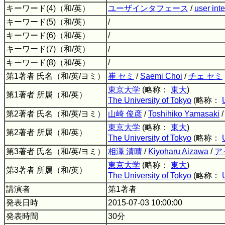
キーワード(4)（和/英）
ユーザインタフェース
/
user int
キーワード(5)（和/英）
/
キーワード(6)（和/英）
/
キーワード(7)（和/英）
/
キーワード(8)（和/英）
/
第1著者 氏名（和/英/ヨミ）
崔 セミ
/
Saemi Choi
/
チェ セミ
東京大学
(略称：
東大
)
第1著者 所属（和/英）
The University of Tokyo
(略称：
第2著者 氏名（和/英/ヨミ）
山崎 俊彦
/
Toshihiko Yamasaki
東京大学
(略称：
東大
)
第2著者 所属（和/英）
The University of Tokyo
(略称：
第3著者 氏名（和/英/ヨミ）
相澤 清晴
/
Kiyoharu Aizawa
/
ア
東京大学
(略称：
東大
)
第3著者 所属（和/英）
The University of Tokyo
(略称：
講演者
第1著者
発表日時
2015-07-03 10:00:00
発表時間
30分