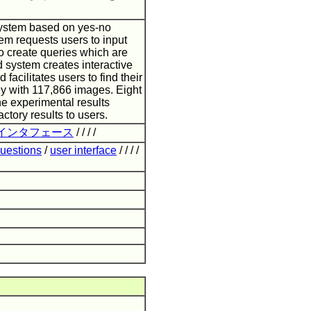
system based on yes-no
tem requests users to input
to create queries which are
d system creates interactive
facilitates users to find their
y with 117,866 images. Eight
he experimental results
tory results to users.
インタフェース
/ / / /
uestions
/
user interface
/ / / /
R