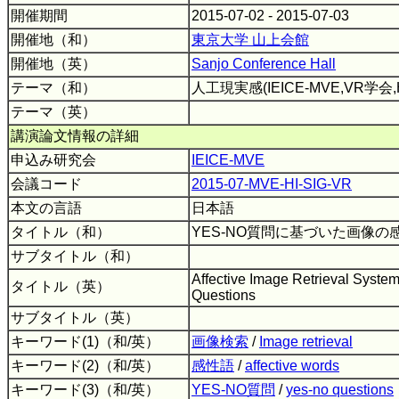
開催期間
2015-07-02 - 2015-07-03
開催地（和）
東京大学 山上会館
開催地（英）
Sanjo Conference Hall
テーマ（和）
人工現実感(IEICE-MVE,VR学会
テーマ（英）
講演論文情報の詳細
申込み研究会
IEICE-MVE
会議コード
2015-07-MVE-HI-SIG-VR
本文の言語
日本語
タイトル（和）
YES-NO質問に基づいた画像
サブタイトル（和）
Affective Image Retrieval Syst
タイトル（英）
Questions
サブタイトル（英）
キーワード(1)（和/英）
画像検索
/
Image retrieval
キーワード(2)（和/英）
感性語
/
affective words
キーワード(3)（和/英）
YES-NO質問
/
yes-no questions