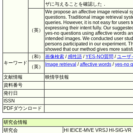
ザに与えることを確認した．
We propose an affective image retrieval 
questions. Traditional image retrieval sys
queries. However, it is not easy for users 
expressing their intent fully. Our suggeste
（英）
yes-no questions using affective words and 
intended images. We conducted user stud
persons participated in our experiment. T
showed that our method gives more satisfac
（和）
画像検索
/
感性語
/
YES-NO質問
/
ユーザ
キーワード
Image retrieval
/
affective words
/
yes-no q
（英）
文献情報
映情学技報
資料番号
発行日
ISSN
PDFダウンロード
研究会情報
研究会
HI IEICE-MVE VRSJ HI-SIG-V