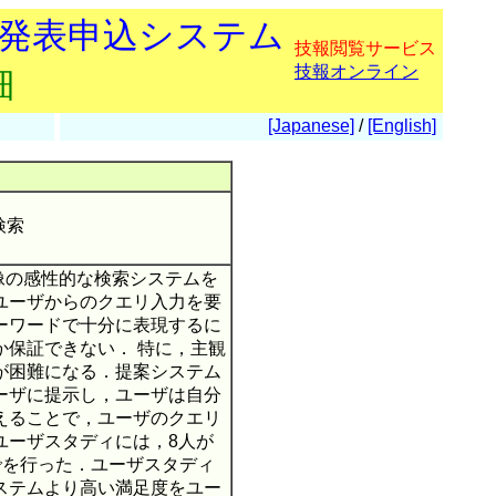
会発表申込システム
技報閲覧サービス
技報オンライン
細
[Japanese]
/
[English]
検索
）
画像の感性的な検索システムを
ユーザからのクエリ入力を要
ーワードで十分に表現するに
か保証できない． 特に，主観
が困難になる．提案システム
ーザに提示し，ユーザは自分
えることで，ユーザのクエリ
ユーザスタディには，8人が
スでを行った．ユーザスタディ
ステムより高い満足度をユー