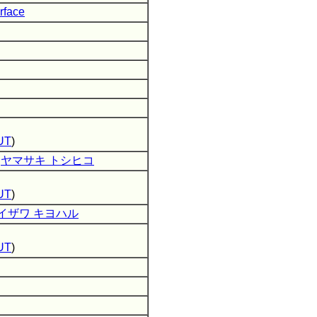
erface
UT
)
/
ヤマサキ トシヒコ
UT
)
イザワ キヨハル
UT
)