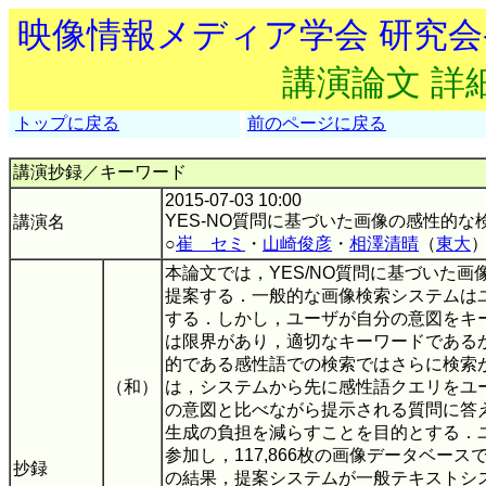
映像情報メディア学会 研究
講演論文 詳
トップに戻る
前のページに戻る
講演抄録／キーワード
2015-07-03 10:00
YES-NO質問に基づいた画像の感性的な
講演名
○
崔 セミ
・
山崎俊彦
・
相澤清晴
（
東大
本論文では，YES/NO質問に基づいた
提案する．一般的な画像検索システムは
する．しかし，ユーザが自分の意図をキ
は限界があり，適切なキーワードである
的である感性語での検索ではさらに検索
（和）
は，システムから先に感性語クエリをユ
の意図と比べながら提示される質問に答
生成の負担を減らすことを目的とする．
参加し，117,866枚の画像データベー
抄録
の結果，提案システムが一般テキストシ